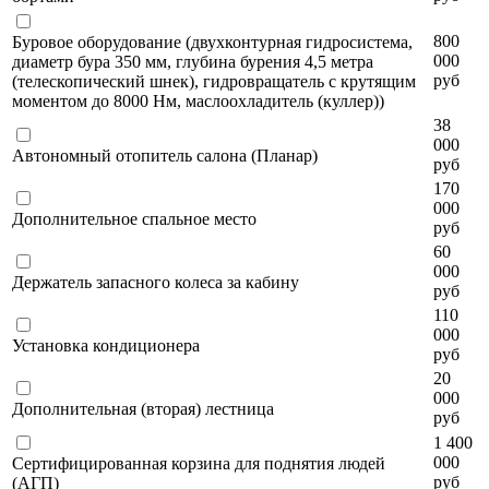
800
Буровое оборудование (двухконтурная гидросистема,
000
диаметр бура 350 мм, глубина бурения 4,5 метра
руб
(телескопический шнек), гидровращатель с крутящим
моментом до 8000 Нм, маслоохладитель (куллер))
38
000
Автономный отопитель салона (Планар)
руб
170
000
Дополнительное спальное место
руб
60
000
Держатель запасного колеса за кабину
руб
110
000
Установка кондиционера
руб
20
000
Дополнительная (вторая) лестница
руб
1 400
000
Сертифицированная корзина для поднятия людей
руб
(АГП)