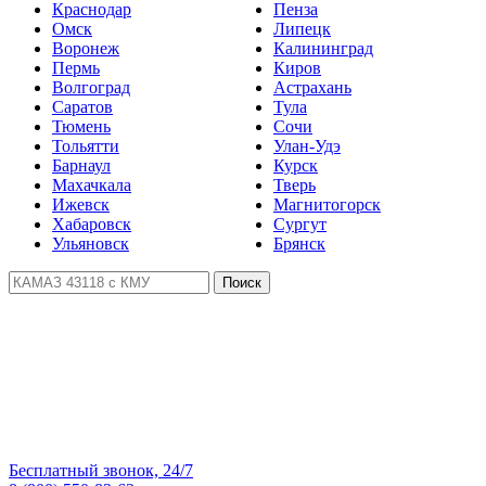
Краснодар
Пенза
Омск
Липецк
Воронеж
Калининград
Пермь
Киров
Волгоград
Астрахань
Саратов
Тула
Тюмень
Сочи
Тольятти
Улан-Удэ
Барнаул
Курск
Махачкала
Тверь
Ижевск
Магнитогорск
Хабаровск
Сургут
Ульяновск
Брянск
Поиск
Бесплатный звонок, 24/7