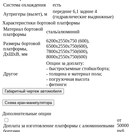
Система охлаждения
есть
передние 6,1 задние 4
Аутригеры (вылет), м
(гидравлические выдвижные)
Характеристики бортовой платформы
Материал бортовой
сталь/алюминий
платформы
6200х2550х750 (600),
Размеры бортовой
6500х2550х750(600),
платформы,
7800х2550х750(600),
ДхШхВ, мм
8000х2550х750(600)
Опции за доплату:
- быстросъемные стойки/борта;
Другое
- толщина и материал пола;
- погрузочная высота
- фитинги
Габаритный чертеж автомобиля
Схема кран-манипулятора
Дополнительные опции
от
50000
Доплата за изготовление платформы с алюминиевыми
руб
бортами