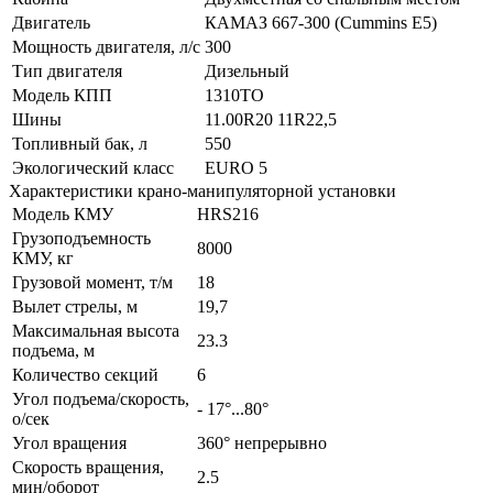
Двигатель
КАМАЗ 667-300 (Cummins Е5)
Мощность двигателя, л/с
300
Тип двигателя
Дизельный
Модель КПП
1310TO
Шины
11.00R20 11R22,5
Топливный бак, л
550
Экологический класс
EURO 5
Характеристики крано-манипуляторной установки
Модель КМУ
HRS216
Грузоподъемность
8000
КМУ, кг
Грузовой момент, т/м
18
Вылет стрелы, м
19,7
Максимальная высота
23.3
подъема, м
Количество секций
6
Угол подъема/скорость,
- 17°...80°
о/сек
Угол вращения
360° непрерывно
Скорость вращения,
2.5
мин/оборот