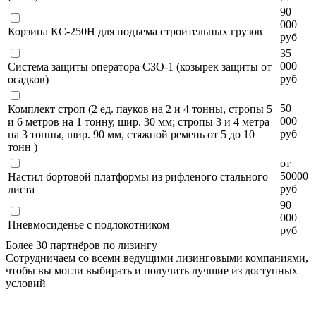
90
000
Корзина КС-250Н для подъема строительных грузов
руб
35
000
Система защиты оператора СЗО-1 (козырек защиты от
руб
осадков)
50
Комплект строп (2 ед. пауков на 2 и 4 тонны, стропы 5
000
и 6 метров на 1 тонну, шир. 30 мм; стропы 3 и 4 метра
руб
на 3 тонны, шир. 90 мм, стяжной ремень от 5 до 10
тонн )
от
50000
Настил бортовой платформы из рифленого стального
руб
листа
90
000
Пневмосиденье с подлокотником
руб
Более 30 партнёров по лизингу
Сотрудничаем со всеми ведущими лизинговыми компаниями,
чтобы вы могли выбирать и получить лучшие из доступных
условий